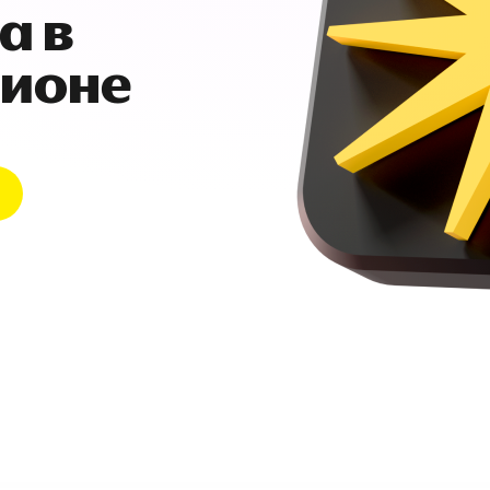
а в
гионе