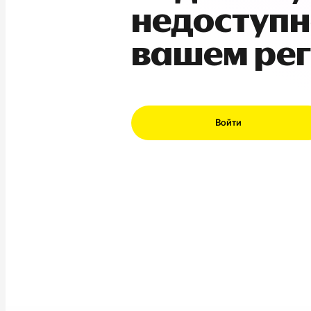
недоступн
вашем ре
Войти