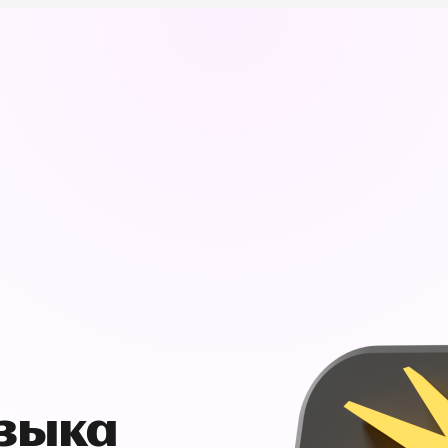
узыка