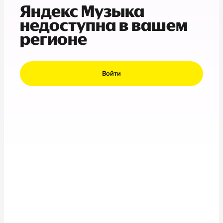
Яндекс Музыка
недоступна в вашем
регионе
Войти