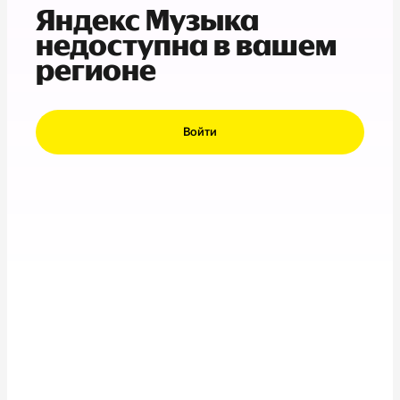
Яндекс Музыка
недоступна в вашем
регионе
Войти