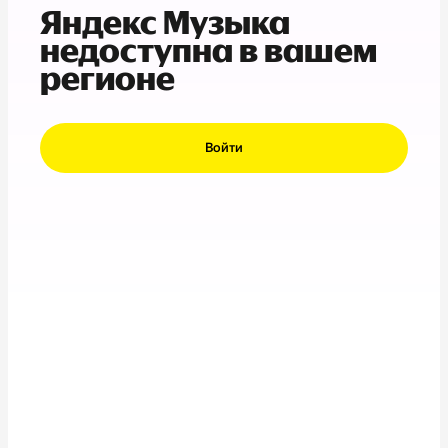
Яндекс Музыка
недоступна в вашем
регионе
Войти