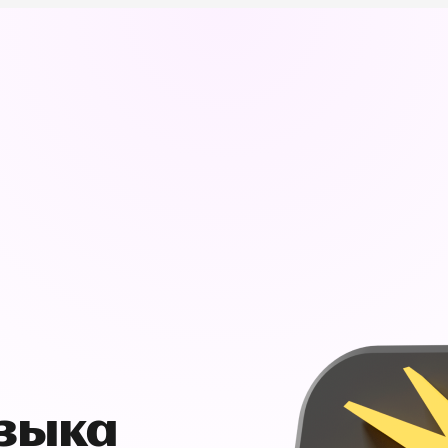
узыка