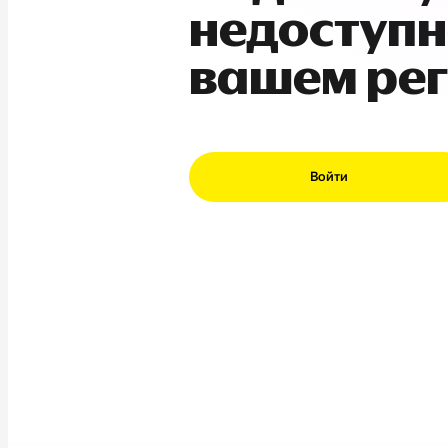
недоступн
вашем ре
Войти