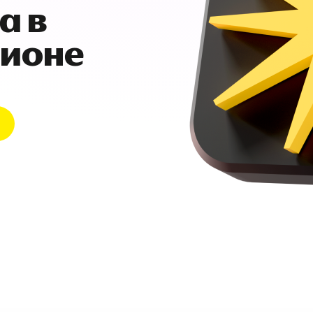
а в
гионе