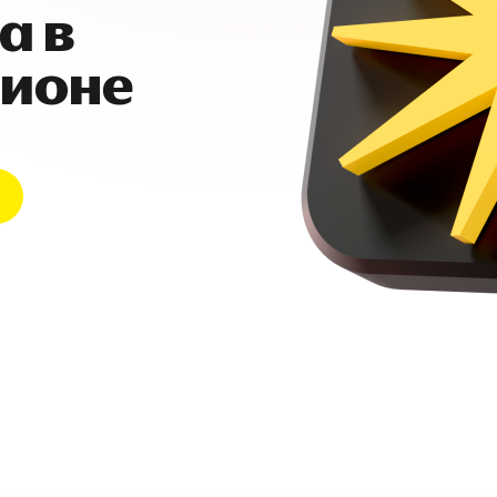
а в
гионе