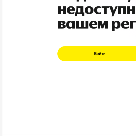
недоступн
вашем ре
Войти