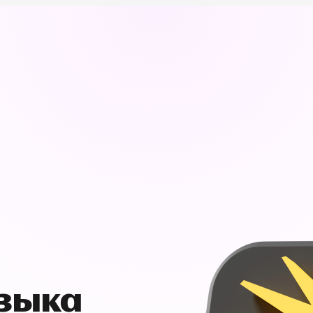
узыка