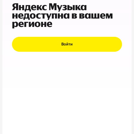
Яндекс Музыка
недоступна в вашем
регионе
Войти