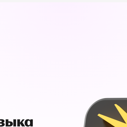
узыка