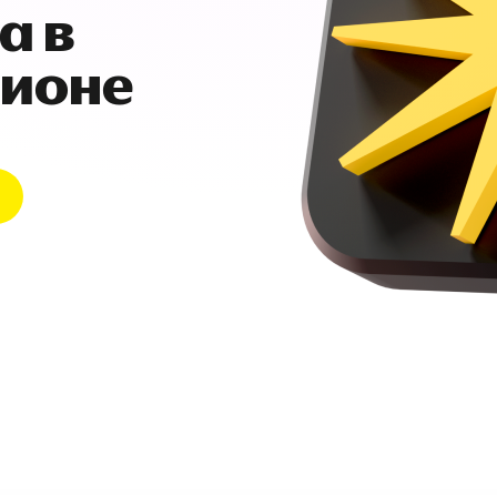
а в
гионе