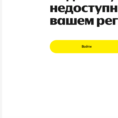
недоступн
вашем ре
Войти