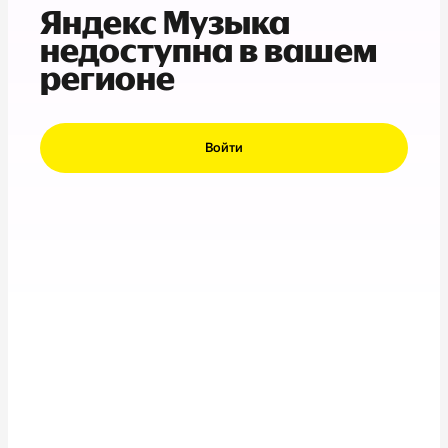
Яндекс Музыка
недоступна в вашем
регионе
Войти