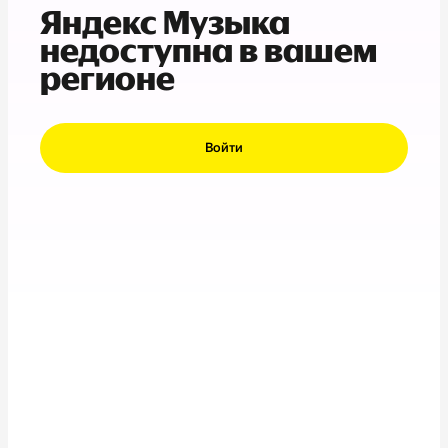
Яндекс Музыка
недоступна в вашем
регионе
Войти