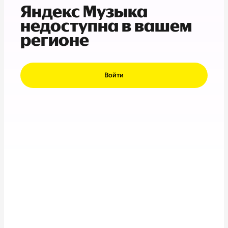
Яндекс Музыка
недоступна в вашем
регионе
Войти