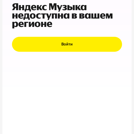
Яндекс Музыка
недоступна в вашем
регионе
Войти