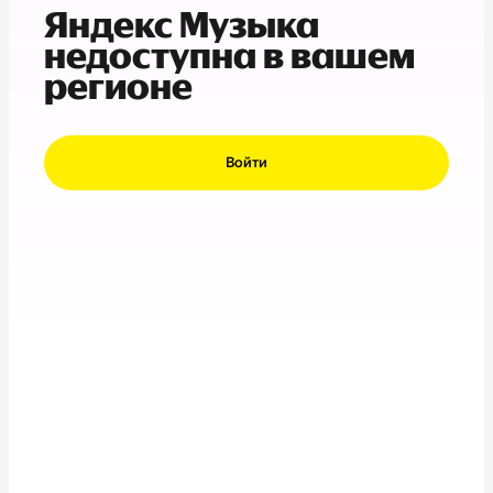
Яндекс Музыка
недоступна в вашем
регионе
Войти