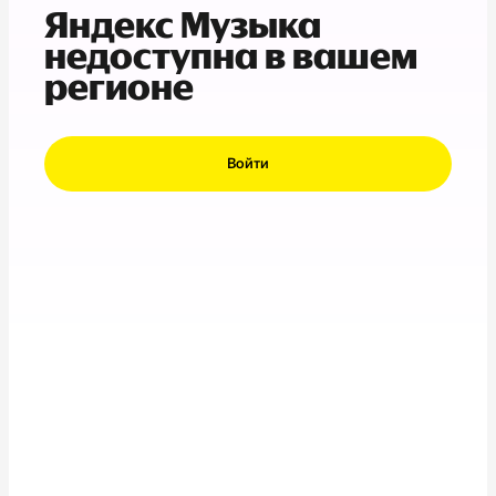
Яндекс Музыка
недоступна в вашем
регионе
Войти