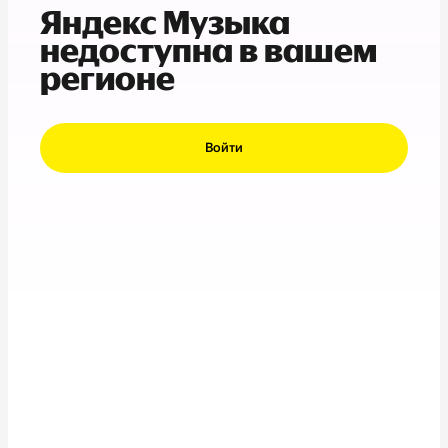
Яндекс Музыка
недоступна в вашем
регионе
Войти