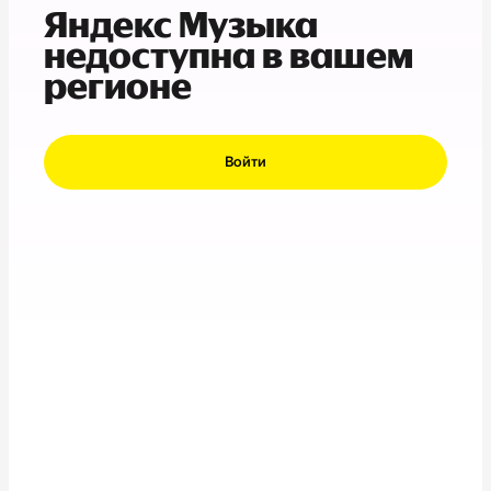
Яндекс Музыка
недоступна в вашем
регионе
Войти