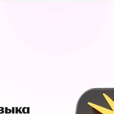
узыка