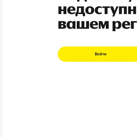
недоступн
вашем ре
Войти