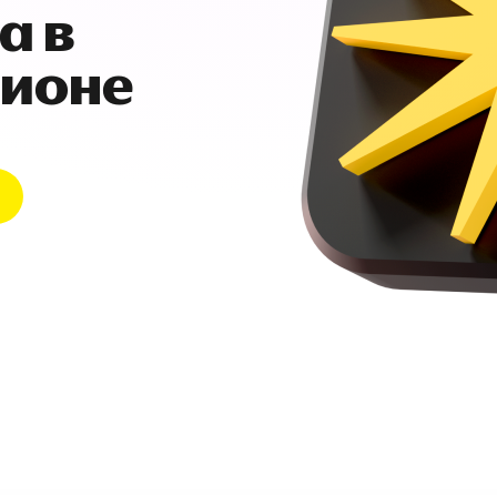
а в
гионе