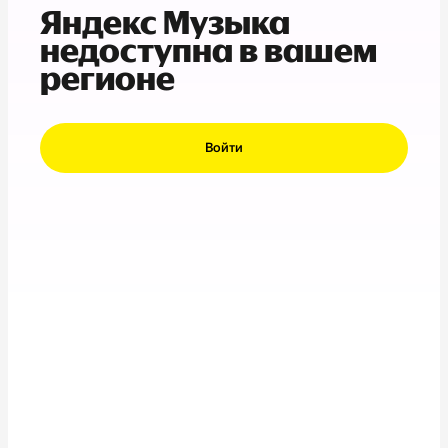
Яндекс Музыка
недоступна в вашем
регионе
Войти