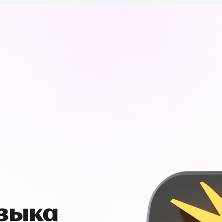
узыка