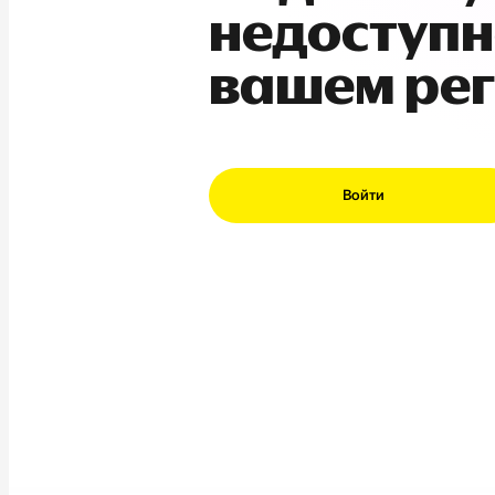
недоступн
вашем ре
Войти