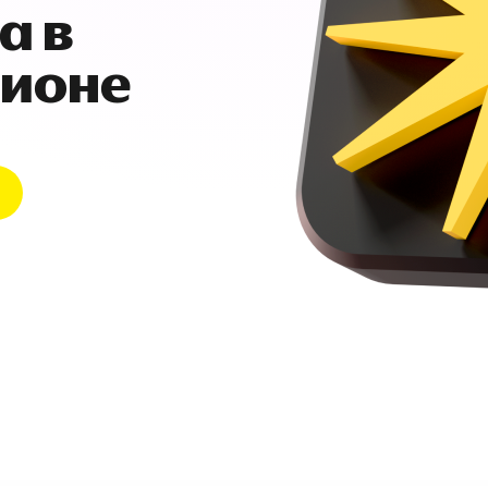
а в
гионе