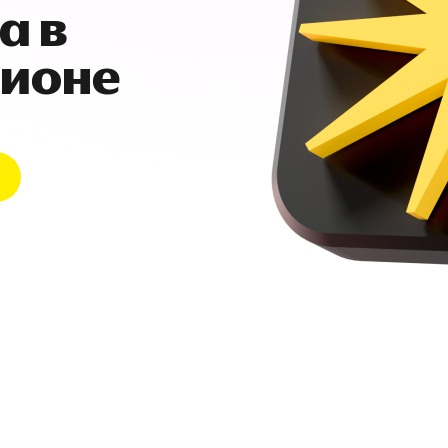
а в
гионе