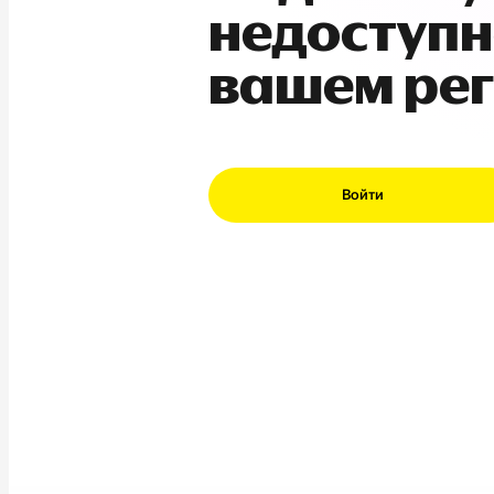
недоступн
вашем ре
Войти