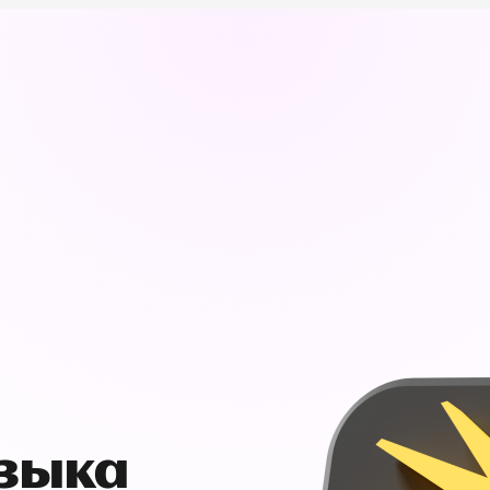
узыка