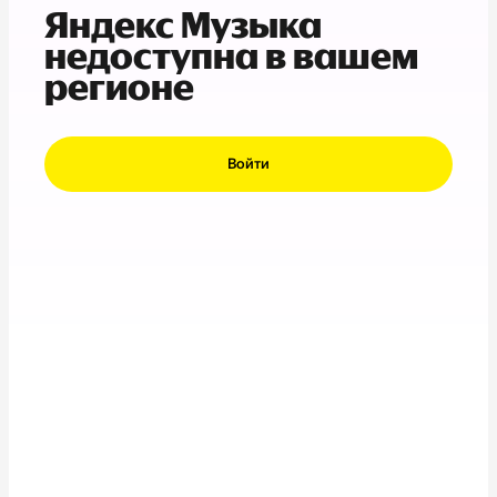
Яндекс Музыка
недоступна в вашем
регионе
Войти