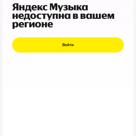
Яндекс Музыка
недоступна в вашем
регионе
Войти