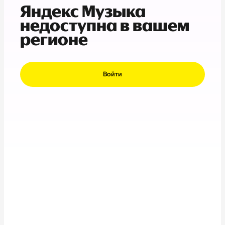
Яндекс Музыка
недоступна в вашем
регионе
Войти