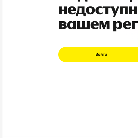
недоступн
вашем ре
Войти