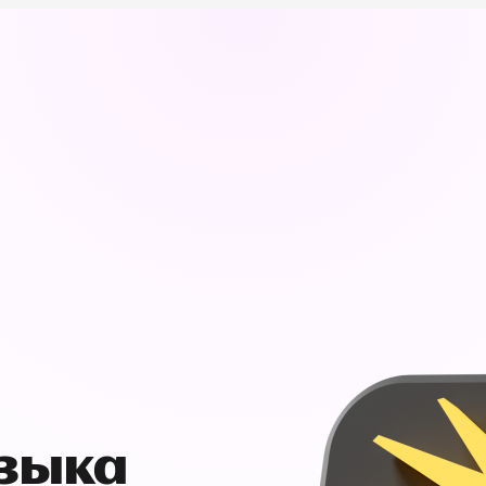
узыка