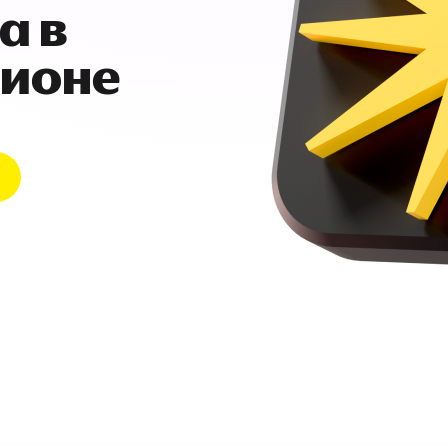
а в
гионе