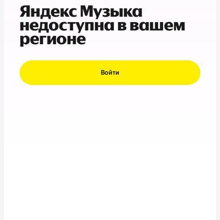
Яндекс Музыка
недоступна в вашем
регионе
Войти