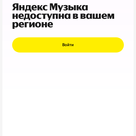
Яндекс Музыка
недоступна в вашем
регионе
Войти