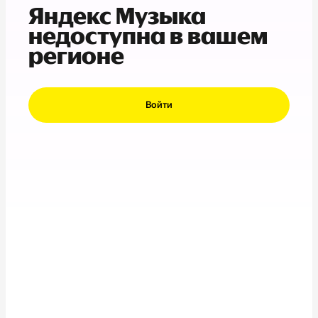
Яндекс Музыка
недоступна в вашем
регионе
Войти