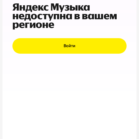
Яндекс Музыка
недоступна в вашем
регионе
Войти