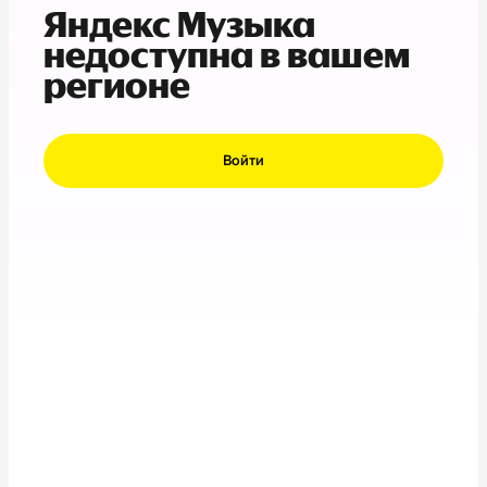
Яндекс Музыка
недоступна в вашем
регионе
Войти