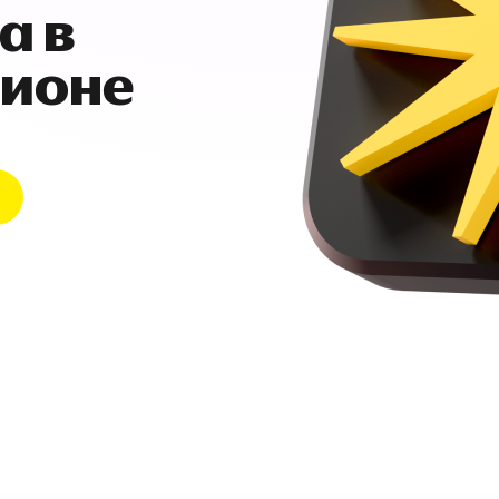
а в
гионе