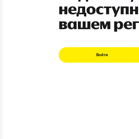
недоступн
вашем ре
Войти