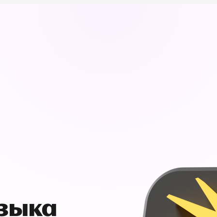
узыка