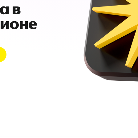
а в
гионе