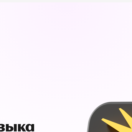
узыка