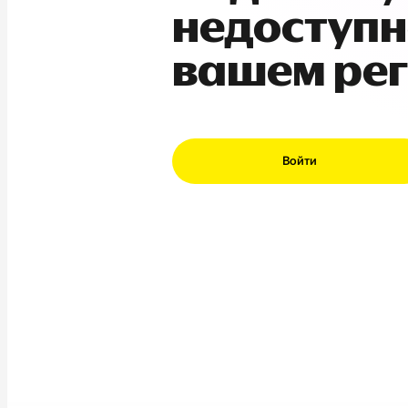
недоступн
вашем ре
Войти