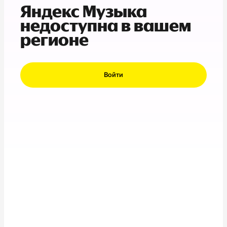
Яндекс Музыка
недоступна в вашем
регионе
Войти