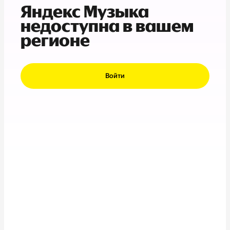
Яндекс Музыка
недоступна в вашем
регионе
Войти