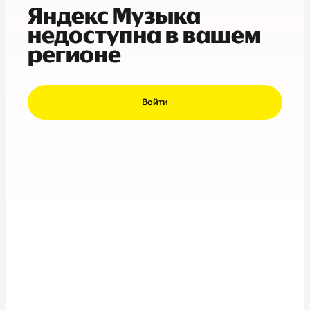
Яндекс Музыка
недоступна в вашем
регионе
Войти