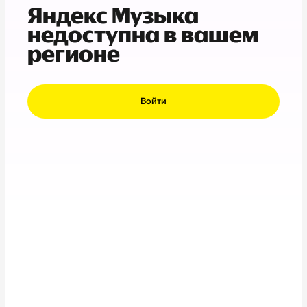
Яндекс Музыка
недоступна в вашем
регионе
Войти