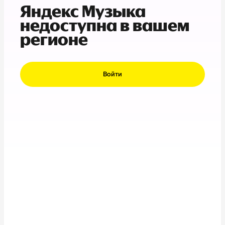
Яндекс Музыка
недоступна в вашем
регионе
Войти