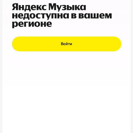
Яндекс Музыка
недоступна в вашем
регионе
Войти