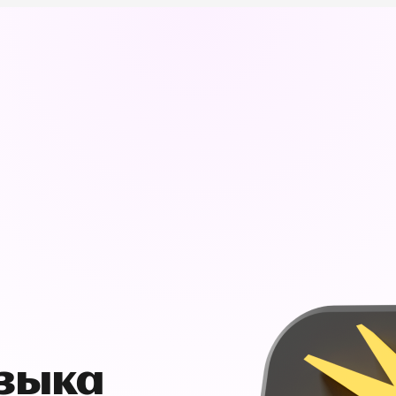
узыка