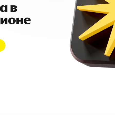
а в
гионе