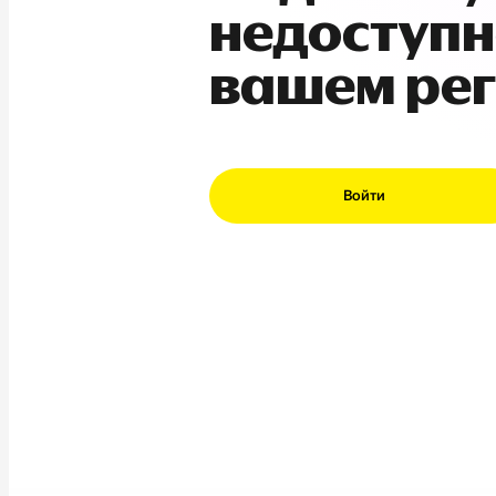
недоступн
вашем ре
Войти