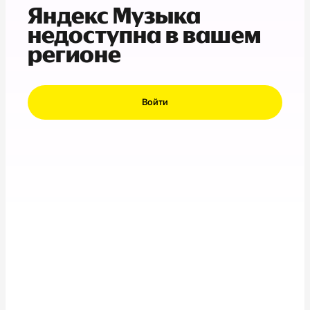
Яндекс Музыка
недоступна в вашем
регионе
Войти