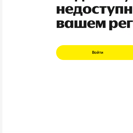
недоступн
вашем ре
Войти