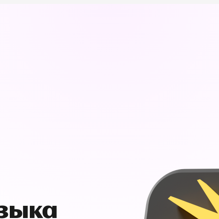
узыка