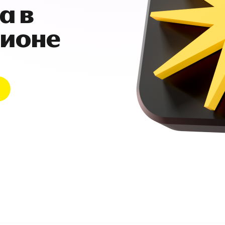
а в
гионе