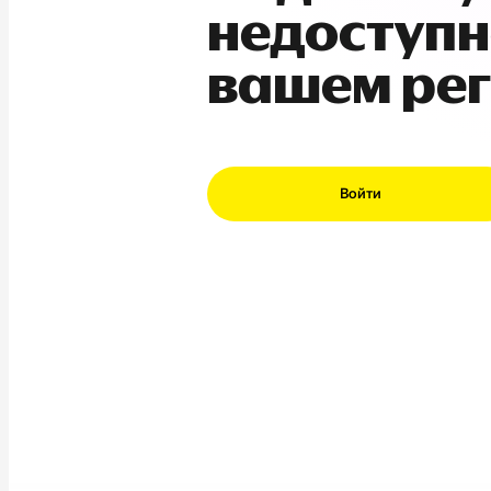
недоступн
вашем ре
Войти