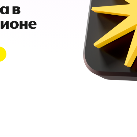
а в
гионе