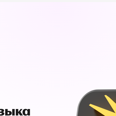
узыка