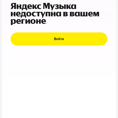
Яндекс Музыка
недоступна в вашем
регионе
Войти