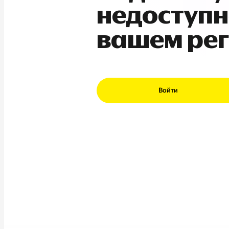
недоступн
вашем ре
Войти