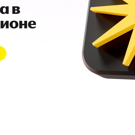
а в
гионе