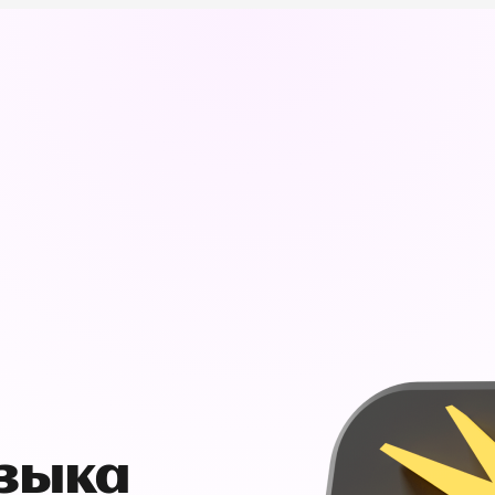
узыка