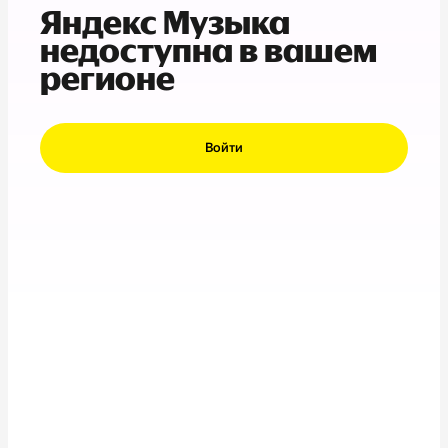
Яндекс Музыка
недоступна в вашем
регионе
Войти