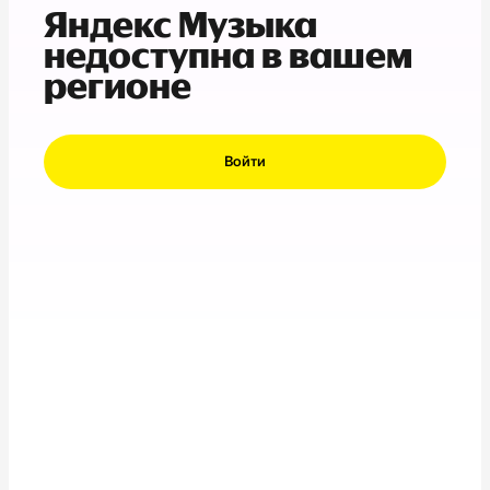
Яндекс Музыка
недоступна в вашем
регионе
Войти