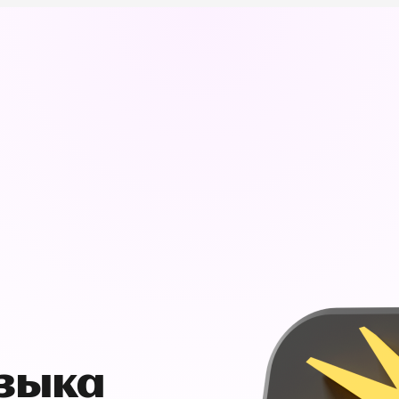
узыка