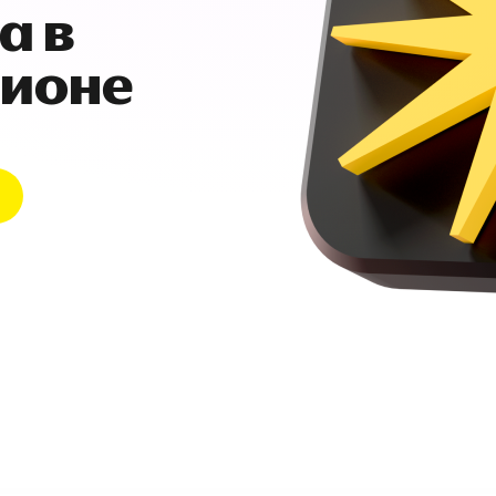
а в
гионе