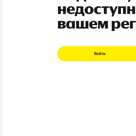
недоступн
вашем ре
Войти