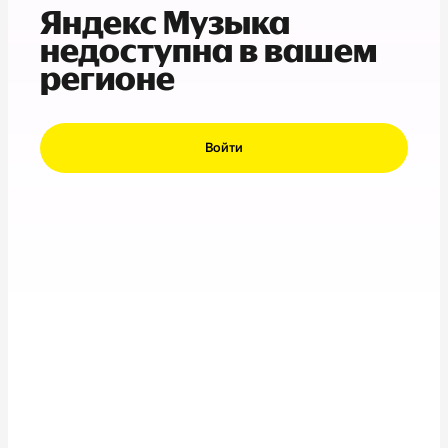
Яндекс Музыка
недоступна в вашем
регионе
Войти