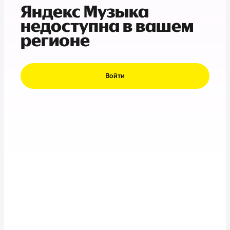
Яндекс Музыка
недоступна в вашем
регионе
Войти