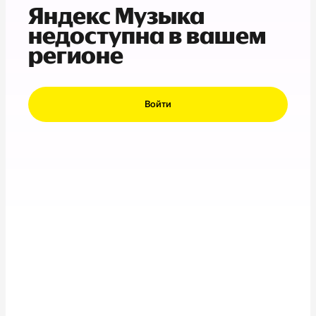
Яндекс Музыка
недоступна в вашем
регионе
Войти