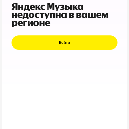
Яндекс Музыка
недоступна в вашем
регионе
Войти